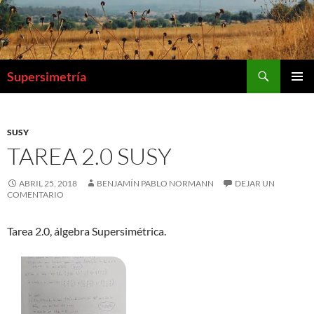
Buscar
Supersimetría
IR
MENÚ
AL
PRINCI
CONTENIDO
SUSY
TAREA 2.0 SUSY
ABRIL 25, 2018
BENJAMÍN PABLO NORMANN
DEJAR UN
COMENTARIO
Tarea 2.0, álgebra Supersimétrica.