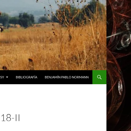
USY
BIBLIOGRAFÍA
BENJAMÍN PABLO NORMANN
18-II