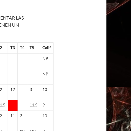
SENTAR LAS
IENEN UN
2
T3
T4
T5
Calif
NP
NP
2
12
3
10
1.5
11.5
9
2
11
3
10