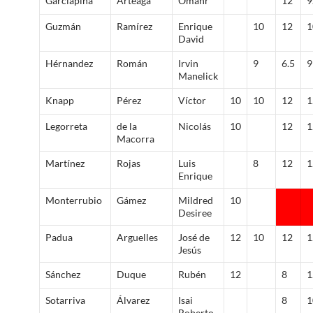
Garciapiña
Arteaga
Omahr
12
9
Guzmán
Ramírez
Enrique
10
12
1
David
Hérnandez
Román
Irvin
9
6.5
9
Manelick
Knapp
Pérez
Víctor
10
10
12
1
Legorreta
de la
Nicolás
10
12
1
Macorra
Martínez
Rojas
Luis
8
12
1
Enrique
Monterrubio
Gámez
Mildred
10
Desiree
Padua
Arguelles
José de
12
10
12
1
Jesús
Sánchez
Duque
Rubén
12
8
1
Sotarriva
Álvarez
Isai
8
1
Roberto