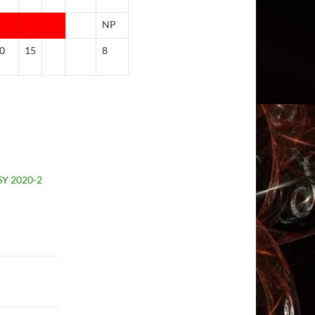
NP
0
15
8
USY 2020-2