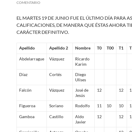
COMENTARIO
EL MARTES 19 DE JUNIO FUE EL ÚLTIMO DÍA PARA A
CALIFICACIONES, DE MANERA QUE ÉSTAS AHORA T
CARÁCTER DEFINITIVO.
Apellido
Apellido 2
Nombre
T0
T00
T1
T
Abdelarrague
Vázquez
Ricardo
Karim
Díaz
Cortés
Diego
Ulises
Falcón
Vázquez
José de
12
12
1
Jesús
Figueroa
Soriano
Rodolfo
11
10
10
1
Gamboa
Castillo
Aldo
12
12
1
Javier