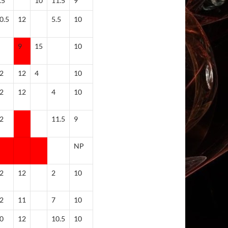
.5
10
11.5
9
0.5
12
5.5
10
9
15
10
2
12
4
10
2
12
4
10
2
11.5
9
NP
2
12
2
10
2
11
7
10
0
12
10.5
10