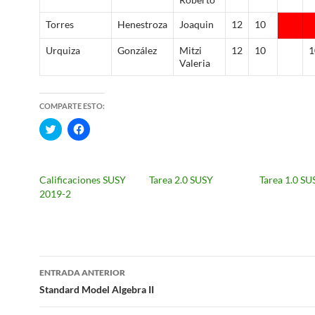
Torres
Henestroza
Joaquin
12
10
Urquiza
González
Mitzi
12
10
1
Valeria
COMPARTE ESTO:
H
H
a
a
z
z
c
c
l
l
i
i
Calificaciones SUSY
Tarea 2.0 SUSY
Tarea 1.0 S
c
c
p
p
2019-2
a
a
r
r
a
a
c
c
o
o
m
m
p
p
Navegación
a
a
ENTRADA ANTERIOR
r
r
t
t
de
Standard Model Algebra II
i
i
r
r
e
e